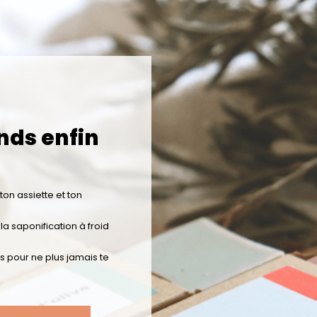
ds enfin
 ton assiette et ton
a saponification à froid
ls pour ne plus jamais te