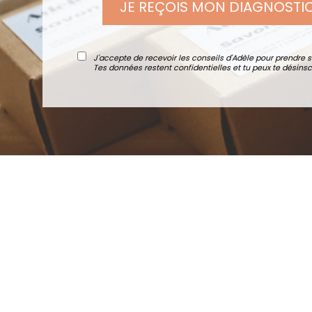
JE REÇOIS MON DIAGNOSTI
J'accepte de recevoir les conseils d'Adèle pour prendre 
Tes données restent confidentielles et tu peux te désinscr