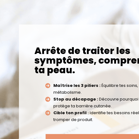
Arrête de traiter les
symptômes, compren
ta peau.
Maîtrise les 3 piliers :
Équilibre tes soins,
métabolisme.
Stop au décapage :
Découvre pourquoi l
protège ta barrière cutanée.
Cible ton profil :
Identifie tes besoins rée
tromper de produit.